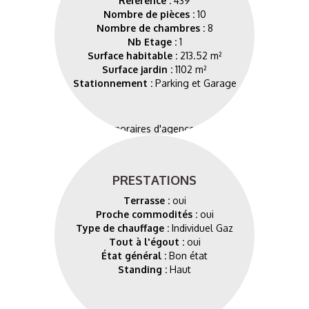
Référence :
439
Nombre de pièces :
10
Nombre de chambres :
8
Nb Etage :
1
Surface habitable :
213.52 m²
Surface jardin :
1102 m²
Stationnement :
Parking et Garage
Les Honoraires d'agence seront
intégralement
à la charge du vendeur
PRESTATIONS
Terrasse :
oui
Proche commodités :
oui
Type de chauffage :
Individuel Gaz
Tout à l'égout :
oui
État général :
Bon état
Standing :
Haut