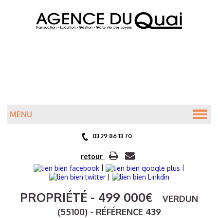
MENU
ACCUEIL
03 29 86 13 70
ANNONCES
retour
|
|
|
PRÉSENTATION
PROPRIÉTÉ
- 499 000
€
VERDUN
(55100) - RÉFÉRENCE 439