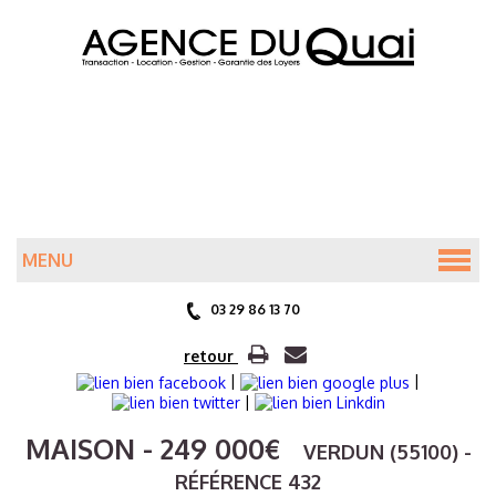
MENU
ACCUEIL
03 29 86 13 70
ANNONCES
retour
|
|
|
PRÉSENTATION
MAISON
- 249 000
€
VERDUN (55100) -
RÉFÉRENCE 432