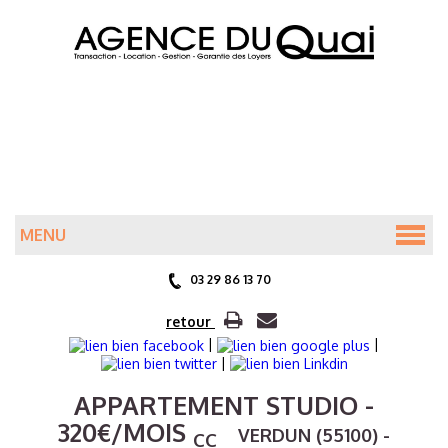
MENU
ACCUEIL
03 29 86 13 70
ANNONCES
retour
|
|
|
PRÉSENTATION
APPARTEMENT STUDIO
-
320
€
/MOIS
VERDUN (55100) -
CC